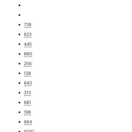
728
623
445
880
256
138
843
313
681
198
664
1020