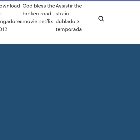
ownload
God bless the
Assistir the
s
broken road
strain
ingadores
movie netflix
dublado 3
012
temporada