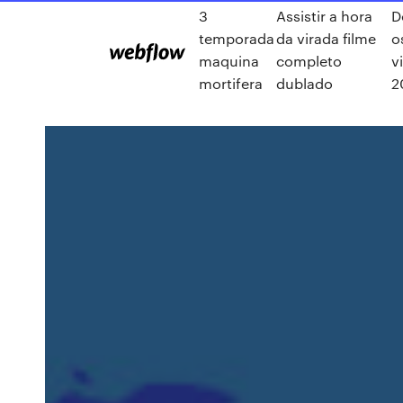
3
Assistir a hora
D
temporada
da virada filme
o
maquina
completo
v
mortifera
dublado
2